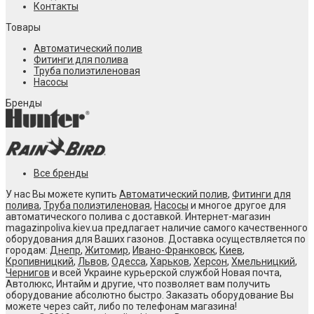
Контакты
Товары
Автоматический полив
Фитинги для полива
Труба полиэтиленовая
Насосы
Бренды
Все бренды
У нас Вы можете купить
Автоматический полив
,
Фитинги для
полива
,
Труба полиэтиленовая
,
Насосы
и многое другое для
автоматического полива с доставкой. Интернет-магазин
magazinpoliva.kiev.ua предлагает наличие самого качественного
оборудования для Ваших газонов. Доставка осуществляется по
городам:
Днепр
,
Житомир
,
Ивано-Франковск
,
Киев
,
Кропивницкий
,
Львов
,
Одесса
,
Харьков
,
Херсон
,
Хмельницкий
,
Чернигов
и всей Украине курьерской службой Новая почта,
Автолюкс, Интайм и другие, что позволяет вам получить
оборудование абсолютно быстро. Заказать оборудование Вы
можете через сайт, либо по телефонам магазина!