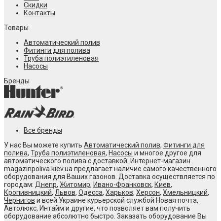
Скидки
Контакты
Товары
Автоматический полив
Фитинги для полива
Труба полиэтиленовая
Насосы
Бренды
Все бренды
У нас Вы можете купить
Автоматический полив
,
Фитинги для
полива
,
Труба полиэтиленовая
,
Насосы
и многое другое для
автоматического полива с доставкой. Интернет-магазин
magazinpoliva.kiev.ua предлагает наличие самого качественного
оборудования для Ваших газонов. Доставка осуществляется по
городам:
Днепр
,
Житомир
,
Ивано-Франковск
,
Киев
,
Кропивницкий
,
Львов
,
Одесса
,
Харьков
,
Херсон
,
Хмельницкий
,
Чернигов
и всей Украине курьерской службой Новая почта,
Автолюкс, Интайм и другие, что позволяет вам получить
оборудование абсолютно быстро. Заказать оборудование Вы