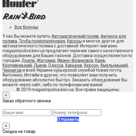
Все бренды
У нас Вы можете купить
Автоматический полив
,
Фитинги для
полива
,
Труба полиэтиленовая
,
Насосы
и многое другое для
автоматического полива с доставкой. Интернет-магазин
magazinpoliva.kiev.ua предлагает наличие самого качественного
оборудования для Ваших газонов. Доставка осуществляется по
городам:
Днепр
,
Житомир
,
Ивано-Франковск
,
Киев
,
Кропивницкий
,
Львов
,
Одесса
,
Харьков
,
Херсон
,
Хмельницкий
,
Чернигов
и всей Украине курьерской службой Новая почта,
Автолюкс, Интайм и другие, что позволяет вам получить
оборудование абсолютно быстро. Заказать оборудование Вы
можете через сайт, либо по телефонам магазина!
© 2019 magazinpoliva.kiev.ua. Все права защищены.
×
Заказ обратного звонка
Отправить
×
Скидка на товар