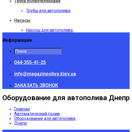
Труба полиэтиленовая
Трубы для автополива
Насосы
Насосы для автополива
Информация
044-355-41-25
info@magazinpoliva.kiev.ua
ЗАКАЗАТЬ ЗВОНОК
Оборудование для автополива Днепр
Главная
Автоматический полив
Оборудование для автополива
Днепр