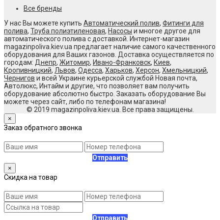
Все бренды
У нас Вы можете купить
Автоматический полив
,
Фитинги для
полива
,
Труба полиэтиленовая
,
Насосы
и многое другое для
автоматического полива с доставкой. Интернет-магазин
magazinpoliva.kiev.ua предлагает наличие самого качественного
оборудования для Ваших газонов. Доставка осуществляется по
городам:
Днепр
,
Житомир
,
Ивано-Франковск
,
Киев
,
Кропивницкий
,
Львов
,
Одесса
,
Харьков
,
Херсон
,
Хмельницкий
,
Чернигов
и всей Украине курьерской службой Новая почта,
Автолюкс, Интайм и другие, что позволяет вам получить
оборудование абсолютно быстро. Заказать оборудование Вы
можете через сайт, либо по телефонам магазина!
© 2019 magazinpoliva.kiev.ua. Все права защищены.
×
Заказ обратного звонка
Отправить
×
Скидка на товар
Отправить