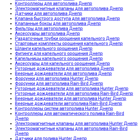
Контроллеры для автополива Днепр
Электромагнитные клапаны для автополива Днепр
Датчики для автополива Днепр
Клапана быстрого доступа для автополива Днепр
Клапанные боксы для автополива Днепр
Фильтры для автополива Днепр
Аксессуары автополива Днепр
Раздаточные трубки орошения капельного Днепр
Стартовые комплекты орошения капельного Днепр
Шланги капельного орошения Днепр
Фитинги для капельного орошения Днепр
Капельницы капельного орошения Днепр
Аксессуары для капельного орошения Днепр
Роторные дождеватели для автополива Днепр
Веерные дождеватели для автополива Днепр
Форсунки для автополива Hunter Днепр
Форсунки для автополива Rain-Bird Днепр
Роторные дождеватели для автополива Hunter Днепр
Роторные дождеватели для автополива Rain-Bird Днепр
Веерные дождеватели для автополива Hunter Днепр
Веерные дождеватели автополива Rain-Bird Днепр
Контроллеры систем автополива Hunter Днепр
Контроллеры для автоматического полива Rain-Bird
Днепр
Электромагнитные клапаны для автополива Hunter Днепр
Электромагнитные клапаны для автополива Rain-Bird
Днепр
Датчики для полива Hunter Днепр