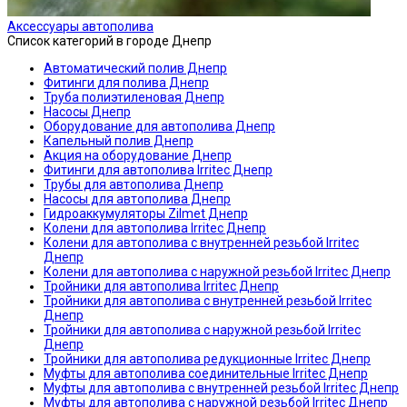
Аксессуары автополива
Список категорий в городе Днепр
Автоматический полив Днепр
Фитинги для полива Днепр
Труба полиэтиленовая Днепр
Насосы Днепр
Оборудование для автополива Днепр
Капельный полив Днепр
Акция на оборудование Днепр
Фитинги для автополива Irritec Днепр
Трубы для автополива Днепр
Насосы для автополива Днепр
Гидроаккумуляторы Zilmet Днепр
Колени для автополива Irritec Днепр
Колени для автополива с внутренней резьбой Irritec
Днепр
Колени для автополива с наружной резьбой Irritec Днепр
Тройники для автополива Irritec Днепр
Тройники для автополива с внутренней резьбой Irritec
Днепр
Тройники для автополива с наружной резьбой Irritec
Днепр
Тройники для автополива редукционные Irritec Днепр
Муфты для автополива соединительные Irritec Днепр
Муфты для автополива с внутренней резьбой Irritec Днепр
Муфты для автополива с наружной резьбой Irritec Днепр