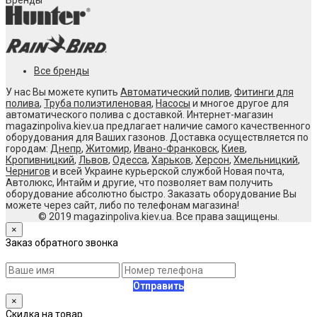
Бренды
Все бренды
У нас Вы можете купить
Автоматический полив
,
Фитинги для
полива
,
Труба полиэтиленовая
,
Насосы
и многое другое для
автоматического полива с доставкой. Интернет-магазин
magazinpoliva.kiev.ua предлагает наличие самого качественного
оборудования для Ваших газонов. Доставка осуществляется по
городам:
Днепр
,
Житомир
,
Ивано-Франковск
,
Киев
,
Кропивницкий
,
Львов
,
Одесса
,
Харьков
,
Херсон
,
Хмельницкий
,
Чернигов
и всей Украине курьерской службой Новая почта,
Автолюкс, Интайм и другие, что позволяет вам получить
оборудование абсолютно быстро. Заказать оборудование Вы
можете через сайт, либо по телефонам магазина!
© 2019 magazinpoliva.kiev.ua. Все права защищены.
×
Заказ обратного звонка
Отправить
×
Скидка на товар