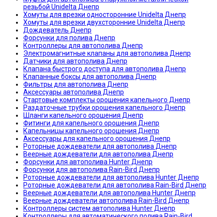
резьбой Unidelta Днепр
Хомуты для врезки односторонние Unidelta Днепр
Хомуты для врезки двухсторонние Unidelta Днепр
Дождеватель Днепр
Форсунки для полива Днепр
Контроллеры для автополива Днепр
Электромагнитные клапаны для автополива Днепр
Датчики для автополива Днепр
Клапана быстрого доступа для автополива Днепр
Клапанные боксы для автополива Днепр
Фильтры для автополива Днепр
Аксессуары автополива Днепр
Стартовые комплекты орошения капельного Днепр
Раздаточные трубки орошения капельного Днепр
Шланги капельного орошения Днепр
Фитинги для капельного орошения Днепр
Капельницы капельного орошения Днепр
Аксессуары для капельного орошения Днепр
Роторные дождеватели для автополива Днепр
Веерные дождеватели для автополива Днепр
Форсунки для автополива Hunter Днепр
Форсунки для автополива Rain-Bird Днепр
Роторные дождеватели для автополива Hunter Днепр
Роторные дождеватели для автополива Rain-Bird Днепр
Веерные дождеватели для автополива Hunter Днепр
Веерные дождеватели автополива Rain-Bird Днепр
Контроллеры систем автополива Hunter Днепр
Контроллеры для автоматического полива Rain-Bird