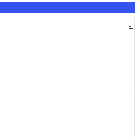
+
-
+
-
+
-