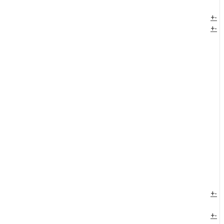
+
-
+
-
+
-
+
-