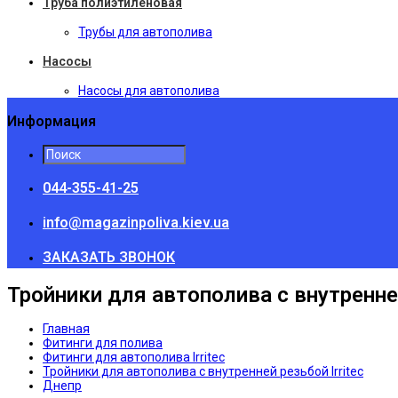
Труба полиэтиленовая
Трубы для автополива
Насосы
Насосы для автополива
Информация
044-355-41-25
info@magazinpoliva.kiev.ua
ЗАКАЗАТЬ ЗВОНОК
Тройники для автополива с внутренней
Главная
Фитинги для полива
Фитинги для автополива Irritec
Тройники для автополива с внутренней резьбой Irritec
Днепр