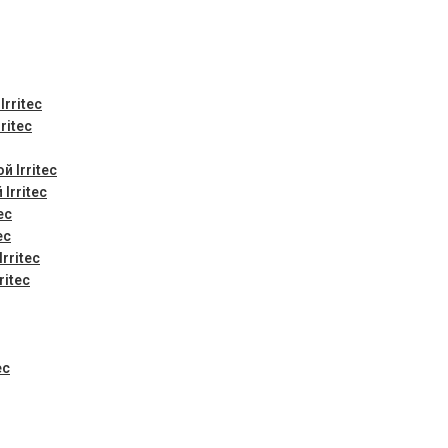
rritec
ritec
 Irritec
Irritec
ec
ec
rritec
ritec
ec